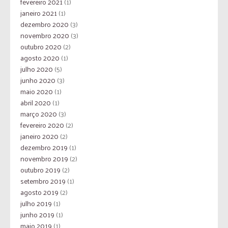
fevereiro 2021
(1)
janeiro 2021
(1)
dezembro 2020
(3)
novembro 2020
(3)
outubro 2020
(2)
agosto 2020
(1)
julho 2020
(5)
junho 2020
(3)
maio 2020
(1)
abril 2020
(1)
março 2020
(3)
fevereiro 2020
(2)
janeiro 2020
(2)
dezembro 2019
(1)
novembro 2019
(2)
outubro 2019
(2)
setembro 2019
(1)
agosto 2019
(2)
julho 2019
(1)
junho 2019
(1)
maio 2019
(1)