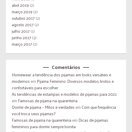
abril 2019
(2)
março 2019
(2)
outubro 2017
(2)
agosto 2017
(2)
julho 2017
(1)
junho 2017
(3)
março 2017
(2)
Comentários
Homewear: a tendência dos pijamas em looks versáteis e
modernos
em
Pijama Feminino. Diversos modelos lindos e
confortáveis para escolher
As tendências de estampas e modelos de pijamas para 2021
em
Famosas de pijama na quarentena
Dormir de pijama – Mitos e verdades
em
Com que frequência
você troca seus pijamas?
Famosas de pijama na quarentena
em
Dicas de pijamas
femininos para dormir sempre bonita