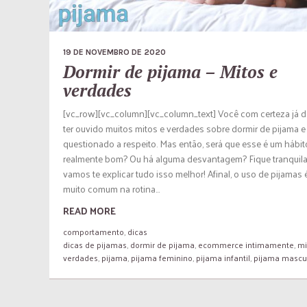
19 DE NOVEMBRO DE 2020
Dormir de pijama – Mitos e
verdades
[vc_row][vc_column][vc_column_text] Você com certeza já 
ter ouvido muitos mitos e verdades sobre dormir de pijama e 
questionado a respeito. Mas então, será que esse é um hábit
realmente bom? Ou há alguma desvantagem? Fique tranquila
vamos te explicar tudo isso melhor! Afinal, o uso de pijamas 
muito comum na rotina...
READ MORE
comportamento
,
dicas
dicas de pijamas
,
dormir de pijama
,
ecommerce intimamente
,
mi
verdades
,
pijama
,
pijama feminino
,
pijama infantil
,
pijama mascu