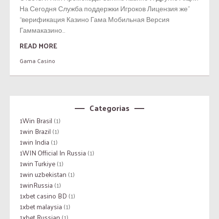
На Сегодня Служба поддержки Игроков Лицензия же”
“верификация Казино Гама Мобильная Версия
Гаммаказино...
READ MORE
Gama Casino
Categorias
1Win Brasil
(1)
1win Brazil
(1)
1win India
(1)
1WIN Official In Russia
(1)
1win Turkiye
(1)
1win uzbekistan
(1)
1winRussia
(1)
1xbet casino BD
(1)
1xbet malaysia
(1)
1xbet Russian
(1)