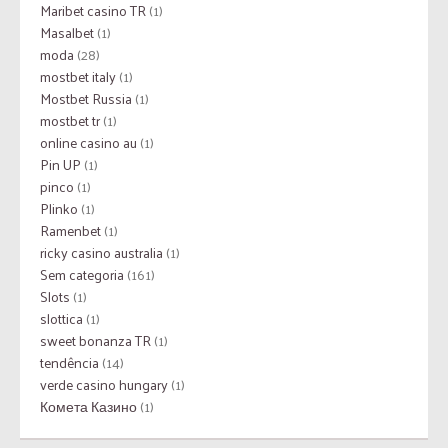
Maribet casino TR
(1)
Masalbet
(1)
moda
(28)
mostbet italy
(1)
Mostbet Russia
(1)
mostbet tr
(1)
online casino au
(1)
Pin UP
(1)
pinco
(1)
Plinko
(1)
Ramenbet
(1)
ricky casino australia
(1)
Sem categoria
(161)
Slots
(1)
slottica
(1)
sweet bonanza TR
(1)
tendência
(14)
verde casino hungary
(1)
Комета Казино
(1)