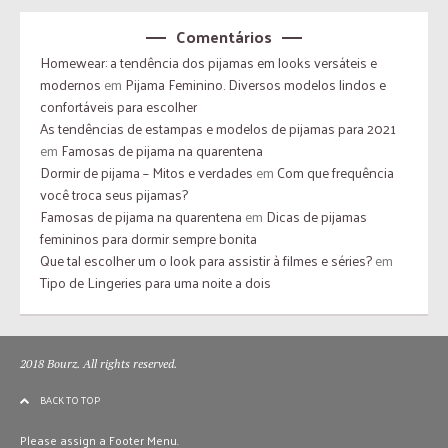
Comentários
Homewear: a tendência dos pijamas em looks versáteis e
modernos
em
Pijama Feminino. Diversos modelos lindos e
confortáveis para escolher
As tendências de estampas e modelos de pijamas para 2021
em
Famosas de pijama na quarentena
Dormir de pijama – Mitos e verdades
em
Com que frequência
você troca seus pijamas?
Famosas de pijama na quarentena
em
Dicas de pijamas
femininos para dormir sempre bonita
Que tal escolher um o look para assistir à filmes e séries?
em
Tipo de Lingeries para uma noite a dois
2018 Bourz. All rights reserved.
BACK TO TOP
Please assign a Footer Menu.