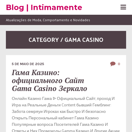
Blog | Intimamente
Atualizações de Moda, Comportamento e Novidades
CATEGORY / GAMA CASINO
5 DE MAIO DE 2025
0
Гама Казино:
официального Сайт
Gama Casino Зеркало
Онлайн Казино Гама ᐉ Официальный Сайт, проход И
Игра на Реальные Деньги Content бывший Гемблинг:
Забота семряуи Игроках как Быстро И безопасно
Открыть Персональный кабинет Гама Казино
Популярные вопроса Посетителей Гама Казино И
Ответы и Них Промокоды Gamma Казино И Другие Акции