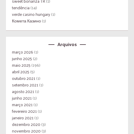
sweet bonanza TR
(1)
tendência
(14)
verde casino hungary
(1)
Комета Казино
(1)
Arquivos
março 2026
(1)
junho 2025
(2)
maio 2025
(196)
abril 2025
(5)
outubro 2021
(1)
setembro 2021
(1)
agosto 2021
(1)
junho 2021
(1)
março 2021
(1)
fevereiro 2021
(1)
janeiro 2021
(1)
dezembro 2020
(3)
novembro 2020
(3)