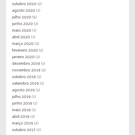
outubro 2020
(2)
agosto 2020
(1)
julho 2020
(5)
junho 2020
(3)
maio 2020
(1)
abril 2020
(1)
março 2020
(3)
fevereiro 2020
(2)
janeiro 2020
(2)
dezembro 2019
(1)
novembro 2019
(2)
outubro 2019
(2)
setembro 2019
(1)
agosto 2019
(2)
julho 2019
(1)
junho 2019
(1)
maio 2019
(1)
abril 2019
(2)
março 2019
(2)
outubro 2017
(2)