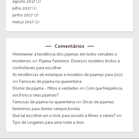
agosto 2017
(2)
julho 2017
(1)
junho 2017
(3)
março 2017
(2)
Comentários
Homewear: a tendência dos pijamas em looks versáteis e
modernos
em
Pijama Feminino. Diversos modelos lindos e
confortáveis para escolher
As tendências de estampas e modelos de pijamas para 2021
em
Famosas de pijama na quarentena
Dormir de pijama – Mitos e verdades
em
Com que frequência
você troca seus pijamas?
Famosas de pijama na quarentena
em
Dicas de pijamas
femininos para dormir sempre bonita
Que tal escolher um o look para assistir à filmes e séries?
em
Tipo de Lingeries para uma noite a dois