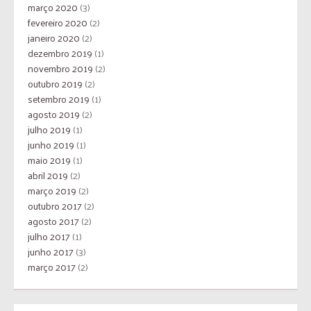
março 2020
(3)
fevereiro 2020
(2)
janeiro 2020
(2)
dezembro 2019
(1)
novembro 2019
(2)
outubro 2019
(2)
setembro 2019
(1)
agosto 2019
(2)
julho 2019
(1)
junho 2019
(1)
maio 2019
(1)
abril 2019
(2)
março 2019
(2)
outubro 2017
(2)
agosto 2017
(2)
julho 2017
(1)
junho 2017
(3)
março 2017
(2)