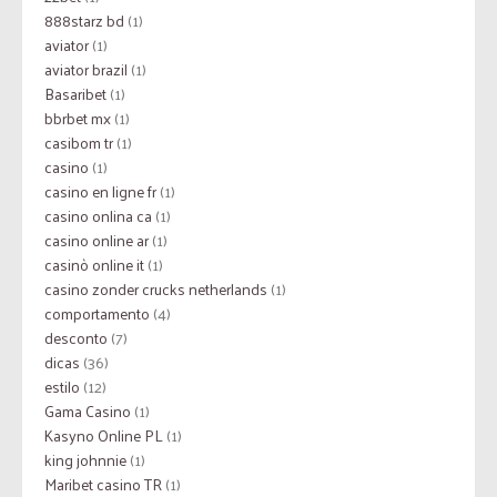
888starz bd
(1)
aviator
(1)
aviator brazil
(1)
Basaribet
(1)
bbrbet mx
(1)
casibom tr
(1)
casino
(1)
casino en ligne fr
(1)
casino onlina ca
(1)
casino online ar
(1)
casinò online it
(1)
casino zonder crucks netherlands
(1)
comportamento
(4)
desconto
(7)
dicas
(36)
estilo
(12)
Gama Casino
(1)
Kasyno Online PL
(1)
king johnnie
(1)
Maribet casino TR
(1)