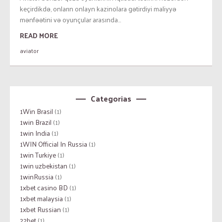
keçirdikdə, onların onlayn kazinolara gətirdiyi maliyyə
mənfəətini və oyunçular arasında...
READ MORE
aviator
Categorias
1Win Brasil
(1)
1win Brazil
(1)
1win India
(1)
1WIN Official In Russia
(1)
1win Turkiye
(1)
1win uzbekistan
(1)
1winRussia
(1)
1xbet casino BD
(1)
1xbet malaysia
(1)
1xbet Russian
(1)
22bet
(1)