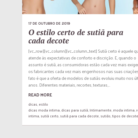
17 DE OUTUBRO DE 2019
O estilo certo de sutiã para
cada decote
[vc_row][vc_column][vc_column_text] Sutiã certo é aquele q
atende às expectativas de conforto e discrição. E, quando o
assunto é sutiã, as consumidoras estão cada vez mais exige
os fabricantes cada vez mais engenhosos nas suas criações
fato é que a oferta de modelos de sutiãs evoluiu muito nos ú
anos. Diferentes materiais, recortes, texturas,...
READ MORE
dicas
,
estilo
dicas moda intima
,
dicas para sutiã
,
Intimamente
,
moda intima
,
intima
,
sutiã certo
,
sutiã para cada decote
,
sutiãs
,
tipos de decot