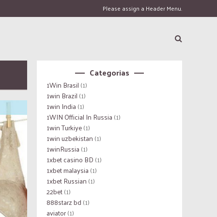
Please assign a Header Menu.
Categorias
1Win Brasil
(1)
1win Brazil
(1)
1win India
(1)
1WIN Official In Russia
(1)
1win Turkiye
(1)
1win uzbekistan
(1)
1winRussia
(1)
1xbet casino BD
(1)
1xbet malaysia
(1)
1xbet Russian
(1)
22bet
(1)
888starz bd
(1)
aviator
(1)