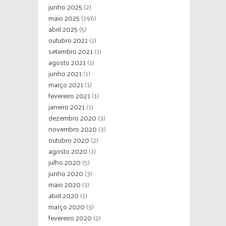
junho 2025
(2)
maio 2025
(196)
abril 2025
(5)
outubro 2021
(1)
setembro 2021
(1)
agosto 2021
(1)
junho 2021
(1)
março 2021
(1)
fevereiro 2021
(1)
janeiro 2021
(1)
dezembro 2020
(3)
novembro 2020
(3)
outubro 2020
(2)
agosto 2020
(1)
julho 2020
(5)
junho 2020
(3)
maio 2020
(1)
abril 2020
(1)
março 2020
(3)
fevereiro 2020
(2)